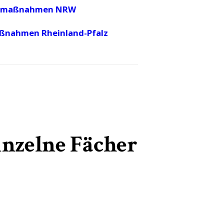
smaßnahmen NRW
nahmen Rheinland-Pfalz
inzelne Fächer