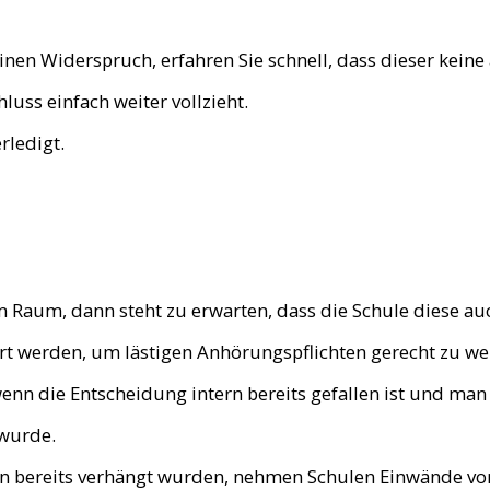
NRW
nen Widerspruch, erfahren Sie schnell, dass dieser keine
RHEINLAND-
luss einfach weiter vollzieht.
PFALZ
rledigt.
ERSTBERATUNG
MANDATSANFRAG
EN
um, dann steht zu erwarten, dass die Schule diese au
ÜBER MICH
hrt werden, um lästigen Anhörungspflichten gerecht zu we
 die Entscheidung intern bereits gefallen ist und man 
wurde.
reits verhängt wurden, nehmen Schulen Einwände von El