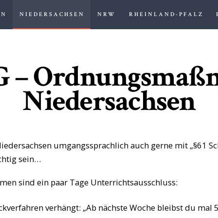
EN
NIEDERSACHSEN
NRW
RHEINLAND-PFALZ
ANWALT FÜR SCHULRECHT
Anwaltskanzlei Zoller
hG – Ordnungsmaß
HOME
Niedersachsen
BADEN-
WÜRTTEMBERG
ersachsen umgangssprachlich auch gerne mit „§61 Schu
BAYERN
chtig sein…
HESSEN
en sind ein paar Tage Unterrichtsausschluss:
NIEDERSACHSEN
kverfahren verhängt: „Ab nächste Woche bleibst du mal 