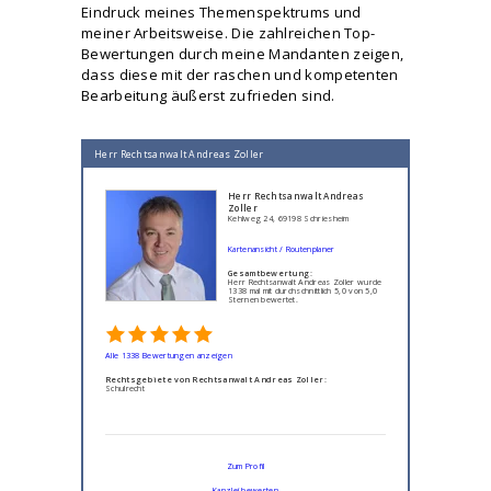
Eindruck meines Themenspektrums und
meiner Arbeitsweise. Die zahlreichen Top-
Bewertungen durch meine Mandanten zeigen,
dass diese mit der raschen und kompetenten
Bearbeitung äußerst zufrieden sind.
Herr Rechtsanwalt Andreas Zoller
Herr Rechtsanwalt Andreas
Zoller
Kehlweg 24, 69198 Schriesheim
Kartenansicht / Routenplaner
Gesamtbewertung:
Herr Rechtsanwalt Andreas Zoller wurde
1338 mal mit durchschnittlich 5,0 von 5,0
Sternen bewertet.
Alle 1338 Bewertungen anzeigen
Rechtsgebiete von Rechtsanwalt Andreas Zoller:
Schulrecht
Zum Profil
Kanzlei bewerten