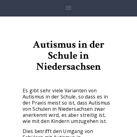
ANWALT FÜR SCHULRECHT
Anwaltskanzlei Zoller
HOME
Autismus in der
BADEN-
Schule in
WÜRTTEMBERG
Niedersachsen
BAYERN
HESSEN
NIEDERSACHSEN
Es gibt sehr viele Varianten von
Autismus in der Schule, so dass es in
NRW
der Praxis meist so ist, dass Autismus
von Schulen in Niedersachsen zwar
RHEINLAND-PFALZ
anerkennt wird, es aber streitig ist,
wie mit den Kindern umzugehen ist.
ERSTBERATUNG
Dies betrifft den Umgang von
MANDATSANFRAGEN