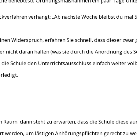
n die beliebteste Ordnungsmaßnahmen ein paar Tage Unte
ERSTBERATUNG
kverfahren verhängt: „Ab nächste Woche bleibst du mal 
MANDATSANFRAG
EN
inen Widerspruch, erfahren Sie schnell, dass dieser zwar
ÜBER MICH
er nicht daran halten (was sie durch die Anordnung des S
. die Schule den Unterrichtsausschluss einfach weiter voll
rledigt.
um, dann steht zu erwarten, dass die Schule diese au
hrt werden, um lästigen Anhörungspflichten gerecht zu we