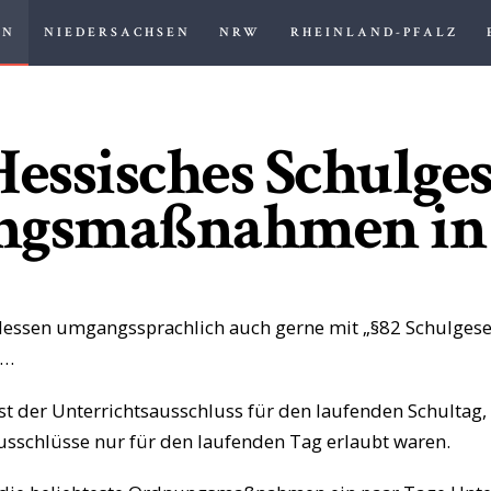
HOME
EN
NIEDERSACHSEN
NRW
RHEINLAND-PFALZ
ANWALT FÜR SCHULRECHT
BADEN-
Anwaltskanzlei Zoller
WÜRTTEMBERG
Hessisches Schulges
BAYERN
ngsmaßnahmen in 
HESSEN
NIEDERSACHSEN
en umgangssprachlich auch gerne mit „§82 Schulgesetz“
NRW
n…
RHEINLAND-
t ist der Unterrichtsausschluss für den laufenden Schult
usschlüsse nur für den laufenden Tag erlaubt waren.
PFALZ