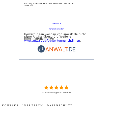
Rechtsgebiete von Rechtsanwalt Andreas Zoller:
Schulrecht
Zum Profil
Kanzlei bewerten
Bewertungen werden von anwalt.de nicht
ohne Anlass überprüft. Weitere
Informationen unter
www.anwalt.de/bewertungsrichtlinien
.
1339 Bewertungen auf anwalt.de
KONTAKT
IMPRESSUM
DATENSCHUTZ