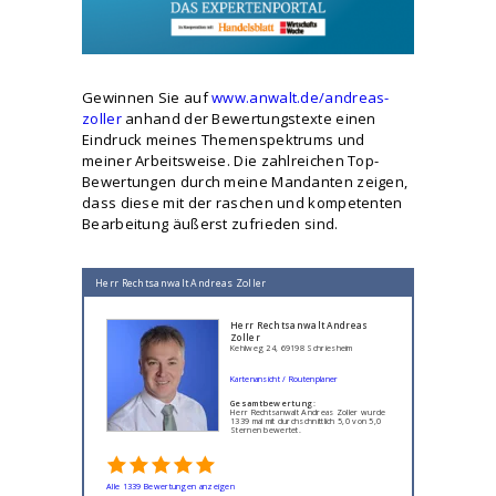
Gewinnen Sie auf
www.anwalt.de/andreas-
zoller
anhand der Bewertungstexte einen
Eindruck meines Themenspektrums und
meiner Arbeitsweise. Die zahlreichen Top-
Bewertungen durch meine Mandanten zeigen,
dass diese mit der raschen und kompetenten
Bearbeitung äußerst zufrieden sind.
Herr Rechtsanwalt Andreas Zoller
Herr Rechtsanwalt Andreas
Zoller
Kehlweg 24, 69198 Schriesheim
Kartenansicht / Routenplaner
Gesamtbewertung:
Herr Rechtsanwalt Andreas Zoller wurde
1339 mal mit durchschnittlich 5,0 von 5,0
Sternen bewertet.
Alle 1339 Bewertungen anzeigen