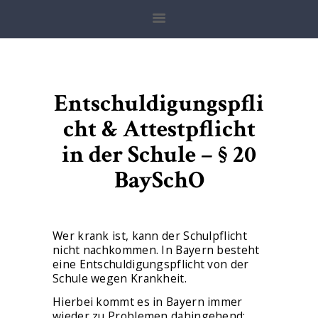
ANWALT FÜR SCHULRECHT
Anwaltskanzlei Zoller
HOME
Entschuldigungspfli
BADEN-
cht & Attestpflicht
WÜRTTEMBERG
in der Schule – § 20
BAYERN
BaySchO
HESSEN
NIEDERSACHSEN
NRW
Wer krank ist, kann der Schulpflicht
nicht nachkommen. In Bayern besteht
RHEINLAND-PFALZ
eine Entschuldigungspflicht von der
Schule wegen Krankheit.
ERSTBERATUNG
Hierbei kommt es in Bayern immer
MANDATSANFRAGEN
wieder zu Problemen dahingehend: