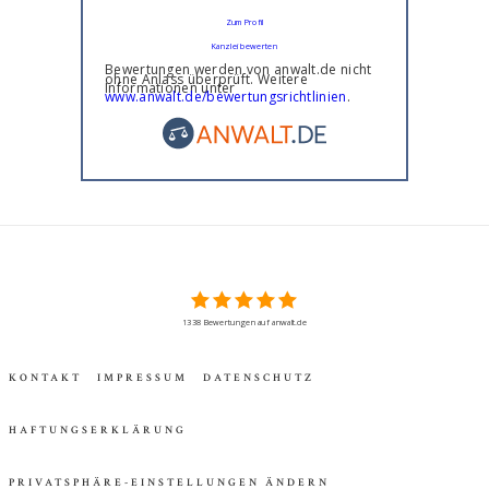
Zum Profil
Kanzlei bewerten
Bewertungen werden von anwalt.de nicht
ohne Anlass überprüft. Weitere
Informationen unter
www.anwalt.de/bewertungsrichtlinien
.
1338 Bewertungen auf anwalt.de
KONTAKT
IMPRESSUM
DATENSCHUTZ
HAFTUNGSERKLÄRUNG
PRIVATSPHÄRE-EINSTELLUNGEN ÄNDERN