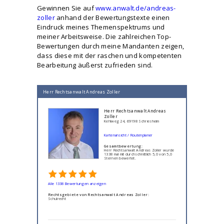
Gewinnen Sie auf
www.anwalt.de/andreas-
zoller
anhand der Bewertungstexte einen
Eindruck meines Themenspektrums und
meiner Arbeitsweise. Die zahlreichen Top-
Bewertungen durch meine Mandanten zeigen,
dass diese mit der raschen und kompetenten
Bearbeitung äußerst zufrieden sind.
Herr Rechtsanwalt Andreas Zoller
Herr Rechtsanwalt Andreas
Zoller
Kehlweg 24, 69198 Schriesheim
Kartenansicht / Routenplaner
Gesamtbewertung:
Herr Rechtsanwalt Andreas Zoller wurde
1338 mal mit durchschnittlich 5,0 von 5,0
Sternen bewertet.
Alle 1338 Bewertungen anzeigen
Rechtsgebiete von Rechtsanwalt Andreas Zoller:
Schulrecht