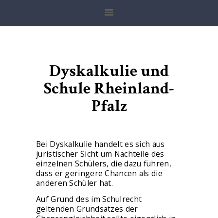
ANWALT FÜR SCHULRECHT
Anwaltskanzlei Zoller
HOME
Dyskalkulie und
BADEN-
Schule Rheinland-
WÜRTTEMBERG
Pfalz
BAYERN
HESSEN
NIEDERSACHSEN
Bei Dyskalkulie handelt es sich aus
juristischer Sicht um Nachteile des
NRW
einzelnen Schülers, die dazu führen,
dass er geringere Chancen als die
RHEINLAND-PFALZ
anderen Schüler hat.
ERSTBERATUNG
Auf Grund des im Schulrecht
geltenden Grundsatzes der
MANDATSANFRAGEN